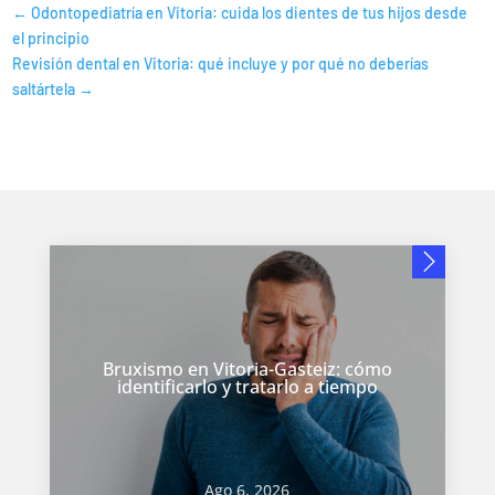
←
Odontopediatría en Vitoria: cuida los dientes de tus hijos desde
el principio
Revisión dental en Vitoria: qué incluye y por qué no deberías
saltártela
→
Bruxismo en Vitoria-Gasteiz: cómo
identificarlo y tratarlo a tiempo
Ago 6, 2026