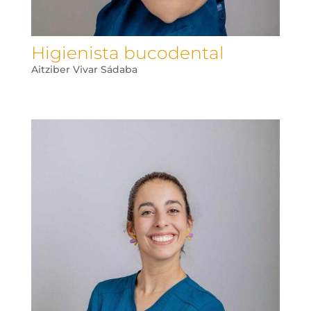
Higienista bucodental
Aitziber Vivar Sádaba